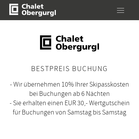
zum Hauptinhalt
Weit
+43 5256 6363
WHATSAPP
Weit
PREISE CHECKEN & BESTPREIS BUCHEN
BESTPREIS BUCHUNG
ANFRAGEN
- Wir übernehmen 10% Ihrer Skipasskosten
WHATSAPP
bei Buchungen ab 6 Nächten
E-MAIL
- Sie erhalten einen EUR 30,- Wertgutschein
für Buchungen von Samstag bis Samstag